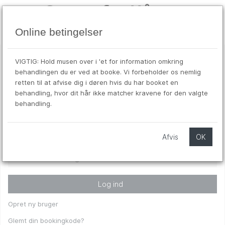
Online betingelser
VIGTIG: Hold musen over i 'et for information omkring
aug
Velkommen til tidsbestilling
behandlingen du er ved at booke. Vi forbeholder os nemlig
7
retten til at afvise dig i døren hvis du har booket en
fre
behandling, hvor dit hår ikke matcher kravene for den valgte
Indtast mobiltelefonnr.
*
behandling.
Afvis
OK
Indtast din bookingkode
*
Log ind
Opret ny bruger
Glemt din bookingkode?